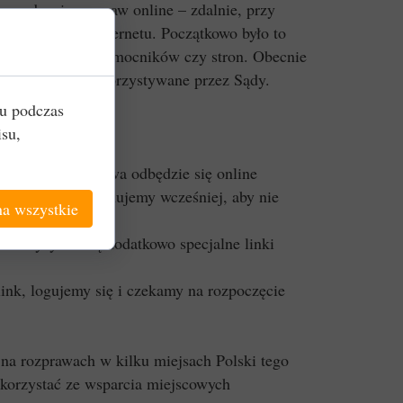
owadzenia rozpraw online – zdalnie, przy
ośrednictwem Internetu. Początkowo było to
du jak i dla pełnomocników czy stron. Obecnie
coraz chętniej wykorzystywane przez Sądy.
iu podczas
isu,
strony, że rozprawa odbędzie się online
k do rozprawy (pilnujemy wcześniej, aby nie
a wszystkie
sami wysyłane są dodatkowo specjalne linki
ink, logujemy się i czekamy na rozpoczęcie
na rozprawach w kilku miejsach Polski tego
korzystać ze wsparcia miejscowych